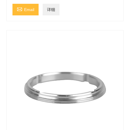

Email
详细