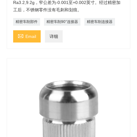
Ra3.2,9.2g，窄公差为-0.001至+0.002英寸。经过精密加
工后，不锈钢零件没有毛刺和划痕。
精密车削部件
精密车削90°连接器
精密车削连接器

Email
详细