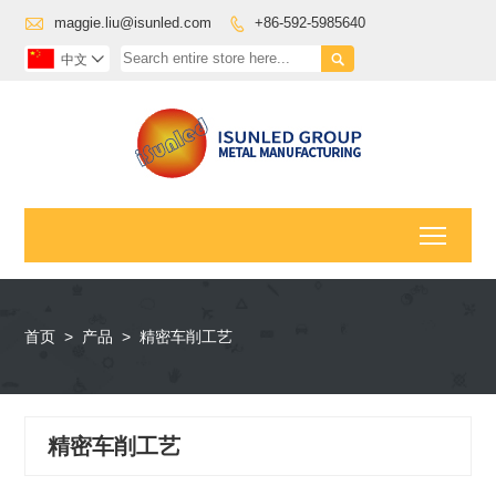

maggie.liu@isunled.com
+86-592-5985640


中文

Toggl
首页
>
产品
>
精密车削工艺
精密车削工艺