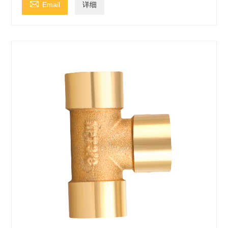

Email
详细