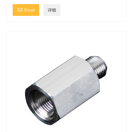

Email
详细